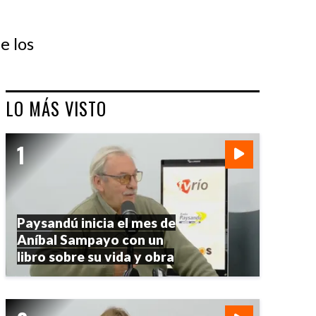
e los
LO MÁS VISTO
Paysandú inicia el mes de
Aníbal Sampayo con un
libro sobre su vida y obra