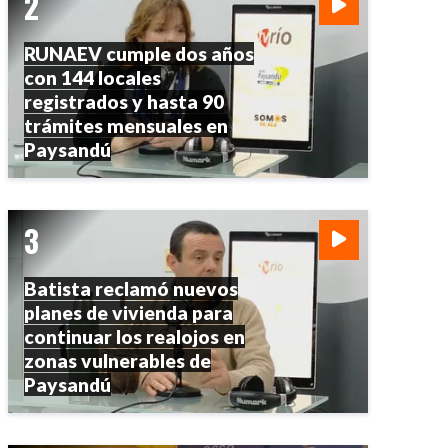
RUNAEV cumple dos años
con 144 locales
registrados y hasta 90
trámites mensuales en
Paysandú
Batista reclamó nuevos
planes de vivienda para
continuar los realojos en
zonas vulnerables de
Paysandú