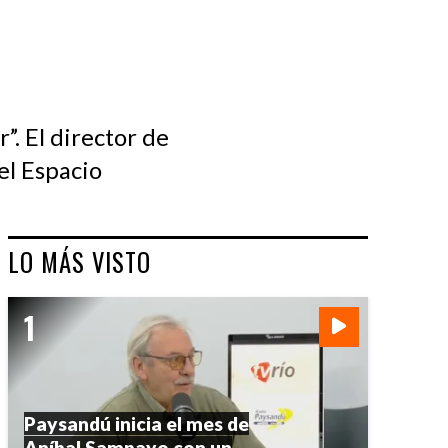
”. El director de
el Espacio
LO MÁS VISTO
Paysandú inicia el mes de
Aníbal Sampayo con un