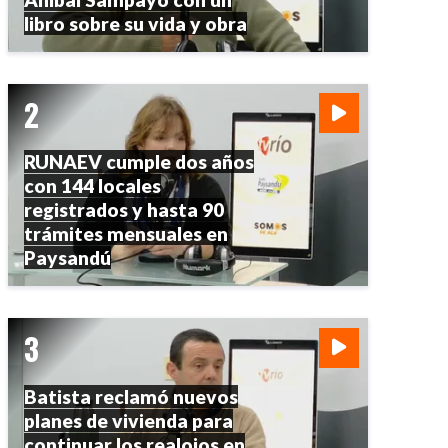
libro sobre su vida y obra
RUNAEV cumple dos años
con 144 locales
registrados y hasta 90
trámites mensuales en
Paysandú
Batista reclamó nuevos
planes de vivienda para
continuar los realojos en