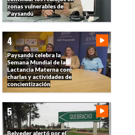
zonas vulnerables de
Paysandú
Paysandú celebra la
Semana Mundial de la
Lactancia Materna con
charlas y actividades de
concientización
Belveder alertó por el