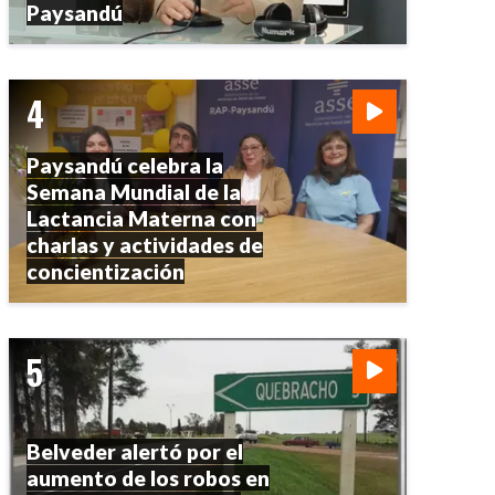
Paysandú
Paysandú celebra la
Semana Mundial de la
Lactancia Materna con
charlas y actividades de
concientización
Belveder alertó por el
aumento de los robos en