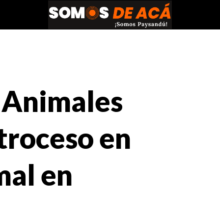
 Animales
etroceso en
mal en