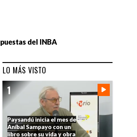
espuestas del INBA
LO MÁS VISTO
Paysandú inicia el mes de
Aníbal Sampayo con un
libro sobre su vida y obra