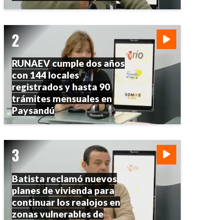
RUNAEV cumple dos años
con 144 locales
registrados y hasta 90
trámites mensuales en
Paysandú
Batista reclamó nuevos
planes de vivienda para
continuar los realojos en
zonas vulnerables de