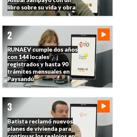
libro sobre su vida y obra
RUNAEV cumple dos años
con 144 locales
registrados y hasta 90
trámites mensuales en
Paysandú
Batista reclamó nuevos
planes de vivienda para
continuar los realojos en