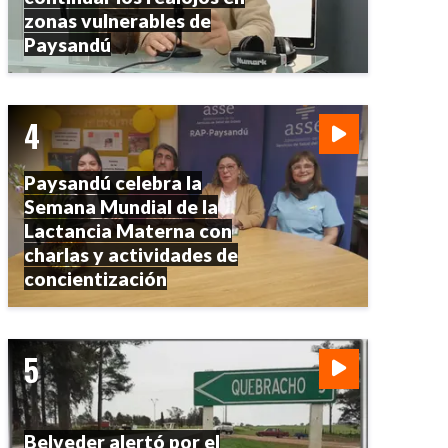
zonas vulnerables de
Paysandú
Paysandú celebra la
Semana Mundial de la
Lactancia Materna con
charlas y actividades de
concientización
Belveder alertó por el