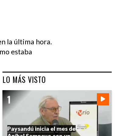
n la última hora.
como estaba
LO MÁS VISTO
Paysandú inicia el mes de
Aníbal Sampayo con un