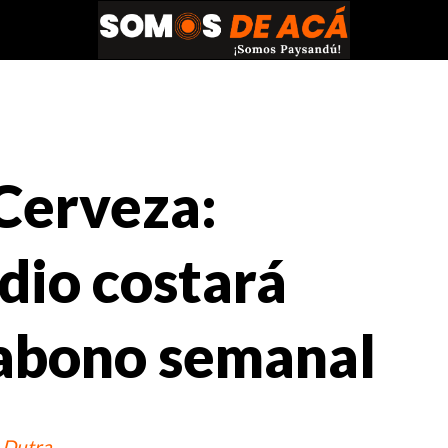
Cerveza:
dio costará
 abono semanal
 Dutra