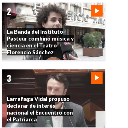
La Banda del Instituto
Pasteur combinó música y
ciencia en el Teatro
Florencio Sánchez
Larrañaga Vidal propuso
declarar de interés
nacional el Encuentro con
el Patriarca