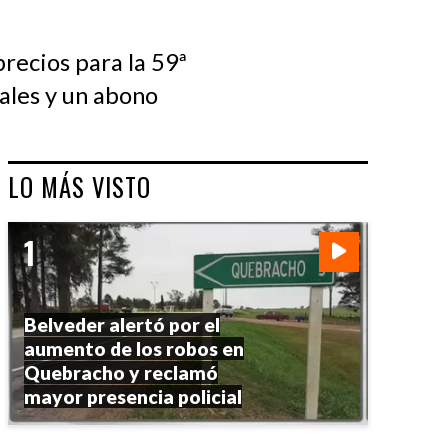
recios para la 59ª
iales y un abono
LO MÁS VISTO
Belveder alertó por el
aumento de los robos en
Quebracho y reclamó
mayor presencia policial