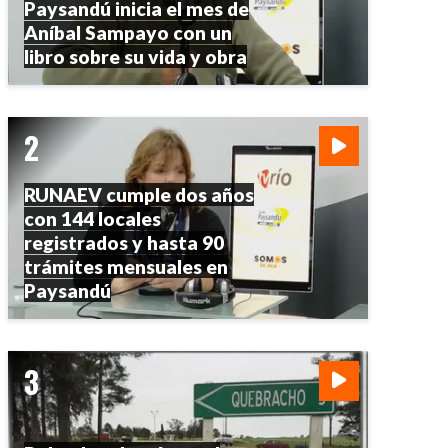
Paysandú inicia el mes de
Aníbal Sampayo con un
libro sobre su vida y obra
RUNAEV cumple dos años
con 144 locales
registrados y hasta 90
trámites mensuales en
Paysandú