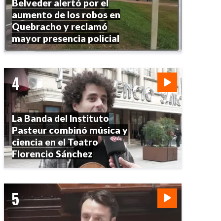
Belveder alertó por el
aumento de los robos en
Quebracho y reclamó
mayor presencia policial
La Banda del Instituto
Pasteur combinó música y
ciencia en el Teatro
Florencio Sánchez